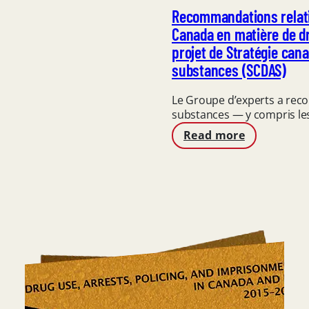
Recommandations relati
Canada en matière de dr
projet de Stratégie can
substances (SCDAS)
Le Groupe d’experts a recom
substances — y compris l
:
Read more
Recommandations
relatives
à
la
politique
du
gouvernement
du
Canada
en
matière
de