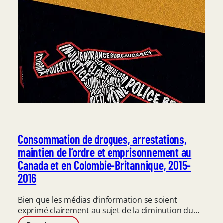
drogues,
telle
qu’elle
est
énoncée
dans
le
projet
de
Stratégie
canadienne
sur
les
Consommation de drogues, arrestations,
drogues
maintien de l’ordre et emprisonnement au
et
Canada et en Colombie-Britannique, 2015-
autres
2016
substances
(SCDAS)
Bien que les médias d’information se soient
exprimé clairement au sujet de la diminution du…