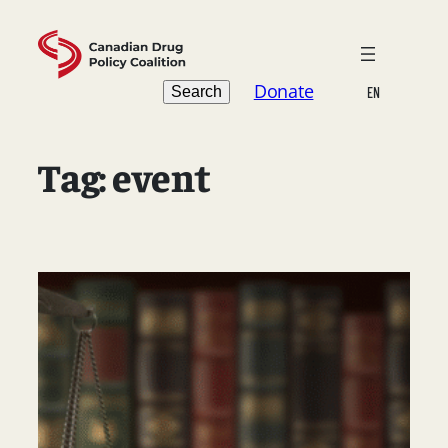
Skip
to
content
Search
Donate
Search
EN
Tag:
event